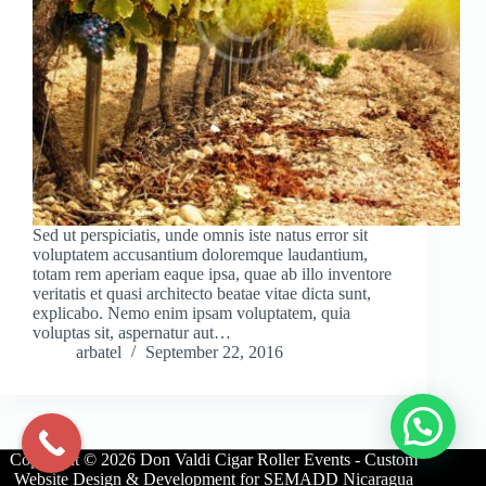
Sed ut perspiciatis, unde omnis iste natus error sit
voluptatem accusantium doloremque laudantium,
totam rem aperiam eaque ipsa, quae ab illo inventore
veritatis et quasi architecto beatae vitae dicta sunt,
explicabo. Nemo enim ipsam voluptatem, quia
voluptas sit, aspernatur aut…
arbatel
September 22, 2016
Copyright © 2026 Don Valdi Cigar Roller Events - Custom
Website Design & Development for SEMADD Nicaragua