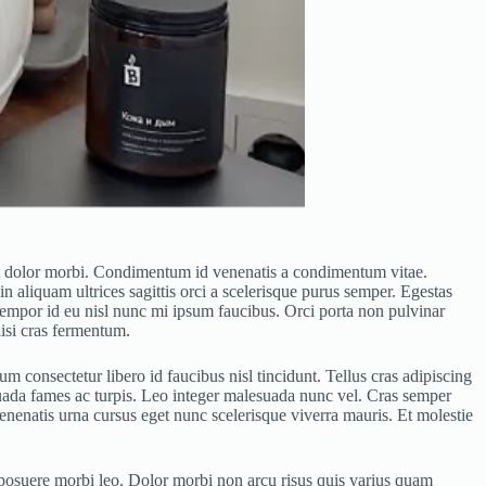
eget dolor morbi. Condimentum id venenatis a condimentum vitae.
in aliquam ultrices sagittis orci a scelerisque purus semper. Egestas
Tempor id eu nisl nunc mi ipsum faucibus. Orci porta non pulvinar
lisi cras fermentum.
 consectetur libero id faucibus nisl tincidunt. Tellus cras adipiscing
esuada fames ac turpis. Leo integer malesuada nunc vel. Cras semper
enenatis urna cursus eget nunc scelerisque viverra mauris. Et molestie
s posuere morbi leo. Dolor morbi non arcu risus quis varius quam