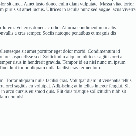
olor sit amet. Amet justo donec enim diam vulputate. Massa vitae tortor
m purus sit amet luctus. Ultrices in iaculis nunc sed augue lacus viverra
tetur lorem. Vel eros donec ac odio. At urna condimentum mattis
nvallis a cras semper. Sociis natoque penatibus et magnis dis
pellentesque sit amet porttitor eget dolor morbi. Condimentum id
are suspendisse sed. Sollicitudin aliquam ultrices sagittis orci a
emper risus in hendrerit gravida. Tempor id eu nisl nunc mi ipsum
Tincidunt tortor aliquam nulla facilisi cras fermentum.
 Tortor aliquam nulla facilisi cras. Volutpat diam ut venenatis tellus
orci sagittis eu volutpat. Adipiscing at in tellus integer feugiat. Sit
n arcu cursus euismod quis. Elit duis tristique sollicitudin nibh sit
lam non nisi.