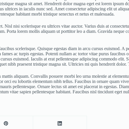
 tristique magna sit amet. Hendrerit dolor magna eget est lorem ipsum d
ultrices in iaculis nunc sed. Amet consectetur adipiscing elit ut aliqua
entesque habitant morbi tristique senectus et netus et malesuada.
et. Nisl nisi scelerisque eu ultrices vitae auctor. Varius duis at consec
um. Porta lorem mollis aliquam ut porttitor leo a diam. Gravida neque co
us faucibus scelerisque. Quisque egestas diam in arcu cursus euismod. A 
ames ac turpis egestas. Potenti nullam ac tortor vitae purus faucibus orn
cursus euismod. Iaculis at erat pellentesque adipiscing commodo elit. S
uet nibh praesent tristique magna sit. Ultricies mi quis hendrerit dolor. 
 mattis aliquam. Convallis posuere morbi leo urna molestie at elementum.
 orci eu lobortis elementum nibh tellus. Faucibus in ornare quam viverra 
uris pellentesque. Ornare lectus sit amet est placerat in egestas. Diam i
um vitae sapien pellentesque habitant. Faucibus nisl tincidunt eget nul