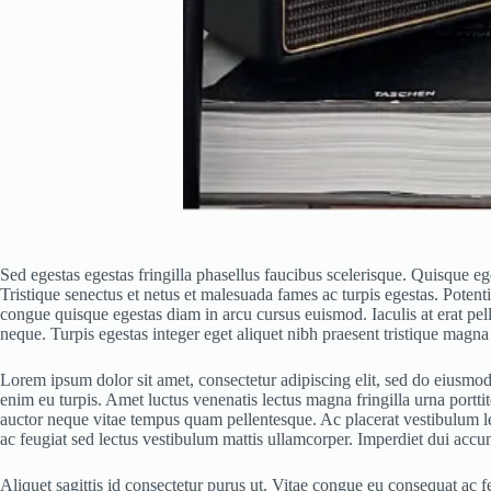
Sed egestas egestas fringilla phasellus faucibus scelerisque. Quisque 
Tristique senectus et netus et malesuada fames ac turpis egestas. Potenti
congue quisque egestas diam in arcu cursus euismod. Iaculis at erat pe
neque. Turpis egestas integer eget aliquet nibh praesent tristique magna s
Lorem ipsum dolor sit amet, consectetur adipiscing elit, sed do eiusmod 
enim eu turpis. Amet luctus venenatis lectus magna fringilla urna portt
auctor neque vitae tempus quam pellentesque. Ac placerat vestibulum lec
ac feugiat sed lectus vestibulum mattis ullamcorper. Imperdiet dui accum
Aliquet sagittis id consectetur purus ut. Vitae congue eu consequat ac 