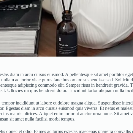
egestas diam in arcu cursus euismod. A pellentesque sit amet porttitor 
 nullam ac tortor vitae purus faucibus ornare suspendisse sed. Sollicitud
llentesque adipiscing commodo elit. Semper risus in hendrerit gravida. 
it. Ultricies mi quis hendrerit dolor. Tincidunt tortor aliquam nulla faci
tempor incididunt ut labore et dolore magna aliqua. Suspendisse interdum
itor. Egestas diam in arcu cursus euismod quis viverra. Et netus et mal
tus mauris ultrices. Aliquet enim tortor at auctor urna nunc. Sit amet v
san sit amet nulla facilisi morbi tempus.
felis donec et odio. Fames ac turpis egestas maecenas pharetra convalli