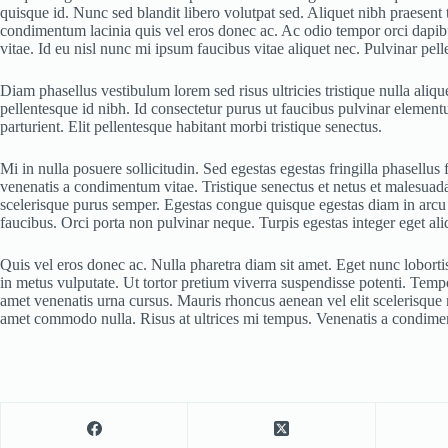
quisque id. Nunc sed blandit libero volutpat sed. Aliquet nibh praesent
condimentum lacinia quis vel eros donec ac. Ac odio tempor orci dapibus 
vitae. Id eu nisl nunc mi ipsum faucibus vitae aliquet nec. Pulvinar pell
Diam phasellus vestibulum lorem sed risus ultricies tristique nulla aliqu
pellentesque id nibh. Id consectetur purus ut faucibus pulvinar element
parturient. Elit pellentesque habitant morbi tristique senectus.
Mi in nulla posuere sollicitudin. Sed egestas egestas fringilla phasell
venenatis a condimentum vitae. Tristique senectus et netus et malesuada f
scelerisque purus semper. Egestas congue quisque egestas diam in arcu 
faucibus. Orci porta non pulvinar neque. Turpis egestas integer eget aliq
Quis vel eros donec ac. Nulla pharetra diam sit amet. Eget nunc lobortis
in metus vulputate. Ut tortor pretium viverra suspendisse potenti. Tempor
amet venenatis urna cursus. Mauris rhoncus aenean vel elit scelerisque ma
amet commodo nulla. Risus at ultrices mi tempus. Venenatis a condiment