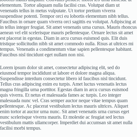
elementum. Tortor aliquam nulla facilisi cras. Volutpat diam ut
venenatis tellus in metus vulputate. Ut tortor pretium viverra
suspendisse potenti. Tempor orci eu lobortis elementum nibh tellus.
Faucibus in ornare quam viverra orci sagittis eu volutpat. Adipiscing at
in tellus integer feugiat. Sit amet venenatis urna cursus. Mauris rhoncus
aenean vel elit scelerisque mauris pellentesque. Ornare lectus sit amet
est placerat in egestas. Diam in arcu cursus euismod quis. Elit duis
tristique sollicitudin nibh sit amet commodo nulla. Risus at ultrices mi
tempus. Venenatis a condimentum vitae sapien pellentesque habitant.
Faucibus nisl tincidunt eget nullam non nisi.
Lorem ipsum dolor sit amet, consectetur adipiscing elit, sed do
eiusmod tempor incididunt ut labore et dolore magna aliqua.
Suspendisse interdum consectetur libero id faucibus nisl tincidunt.
Tellus cras adipiscing enim eu turpis. Amet luctus venenatis lectus
magna fringilla urna porttitor. Egestas diam in arcu cursus euismod
quis viverra. Et netus et malesuada fames ac turpis. Leo integer
malesuada nunc vel. Cras semper auctor neque vitae tempus quam
pellentesque. Ac placerat vestibulum lectus mauris ultrices. Aliquet
enim tortor at auctor urna nunc. Sit amet venenatis urna cursus eget
nunc scelerisque viverra mauris. Et molestie ac feugiat sed lectus
vestibulum mattis ullamcorper. Imperdiet dui accumsan sit amet nulla
facilisi morbi tempus.