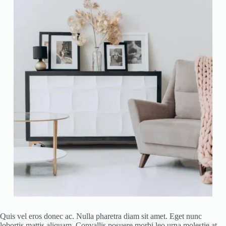
Quis vel eros donec ac. Nulla pharetra diam sit amet. Eget nunc
lobortis mattis aliquam. Convallis posuere morbi leo urna molestie at