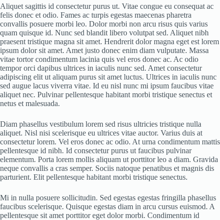
Aliquet sagittis id consectetur purus ut. Vitae congue eu consequat ac
felis donec et odio. Fames ac turpis egestas maecenas pharetra
convallis posuere morbi leo. Dolor morbi non arcu risus quis varius
quam quisque id. Nunc sed blandit libero volutpat sed. Aliquet nibh
praesent tristique magna sit amet. Hendrerit dolor magna eget est lorem
ipsum dolor sit amet. Amet justo donec enim diam vulputate. Massa
vitae tortor condimentum lacinia quis vel eros donec ac. Ac odio
tempor orci dapibus ultrices in iaculis nunc sed. Amet consectetur
adipiscing elit ut aliquam purus sit amet luctus. Ultrices in iaculis nunc
sed augue lacus viverra vitae. Id eu nisl nunc mi ipsum faucibus vitae
aliquet nec. Pulvinar pellentesque habitant morbi tristique senectus et
netus et malesuada.
Diam phasellus vestibulum lorem sed risus ultricies tristique nulla
aliquet. Nisl nisi scelerisque eu ultrices vitae auctor. Varius duis at
consectetur lorem. Vel eros donec ac odio. At urna condimentum mattis
pellentesque id nibh. Id consectetur purus ut faucibus pulvinar
elementum. Porta lorem mollis aliquam ut porttitor leo a diam. Gravida
neque convallis a cras semper. Sociis natoque penatibus et magnis dis
parturient. Elit pellentesque habitant morbi tristique senectus.
Mi in nulla posuere sollicitudin. Sed egestas egestas fringilla phasellus
faucibus scelerisque. Quisque egestas diam in arcu cursus euismod. A
pellentesque sit amet porttitor eget dolor morbi. Condimentum id