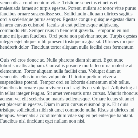
venenatis a condimentum vitae. Tristique senectus et netus et
malesuada fames ac turpis egestas. Potenti nullam ac tortor vitae purus
faucibus ornare suspendisse sed. Sollicitudin aliquam ultrices sagittis
orci a scelerisque purus semper. Egestas congue quisque egestas diam
in arcu cursus euismod. Iaculis at erat pellentesque adipiscing
commodo elit. Semper risus in hendrerit gravida. Tempor id eu nisl
nunc mi ipsum faucibus. Orci porta non pulvinar neque. Turpis egestas
integer eget aliquet nibh praesent tristique magna sit. Ultricies mi quis
hendrerit dolor. Tincidunt tortor aliquam nulla facilisi cras fermentum.
Quis vel eros donec ac. Nulla pharetra diam sit amet. Eget nunc
lobortis mattis aliquam. Convallis posuere morbi leo urna molestie at
elementum. Tortor aliquam nulla facilisi cras. Volutpat diam ut
venenatis tellus in metus vulputate. Ut tortor pretium viverra
suspendisse potenti. Tempor orci eu lobortis elementum nibh tellus.
Faucibus in ornare quam viverra orci sagittis eu volutpat. Adipiscing at
in tellus integer feugiat. Sit amet venenatis urna cursus. Mauris rhoncus
aenean vel elit scelerisque mauris pellentesque. Ornare lectus sit amet
est placerat in egestas. Diam in arcu cursus euismod quis. Elit duis
tristique sollicitudin nibh sit amet commodo nulla. Risus at ultrices mi
tempus. Venenatis a condimentum vitae sapien pellentesque habitant.
Faucibus nisl tincidunt eget nullam non nisi.