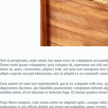
Sed ut perspiciatis, unde omnis iste natus error sit voluptatem accusant
Nemo enim ipsam voluptatem, quia voluptas sit, aspernatur aut odit aut
dolor sit, amet, consectetur, adipisci velit, sed quia non numquam ei
ullam corporis suscipit laboriosam, nisi ut aliquid ex ea commodi cons
Quis autem vel eum iure reprehenderit, qui in ea voluptate velit esse, q
dignissimos ducimus, qui blanditiis praesentium voluptatum deleniti atqu
mollitia animi, id est laborum et dolorum fuga. Et harum quidem rerum fac
Nam libero tempore, cum soluta nobis est eligendi optio, cumque nihi
quibusdam et aut officiis debitis aut rerum necessitatibus saepe eveniet,