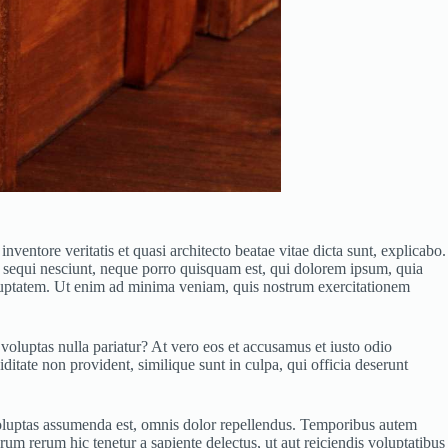
ventore veritatis et quasi architecto beatae vitae dicta sunt, explicabo.
m sequi nesciunt, neque porro quisquam est, qui dolorem ipsum, quia
oluptatem. Ut enim ad minima veniam, quis nostrum exercitationem
voluptas nulla pariatur? At vero eos et accusamus et iusto odio
ditate non provident, similique sunt in culpa, qui officia deserunt
voluptas assumenda est, omnis dolor repellendus. Temporibus autem
rum rerum hic tenetur a sapiente delectus, ut aut reiciendis voluptatibus