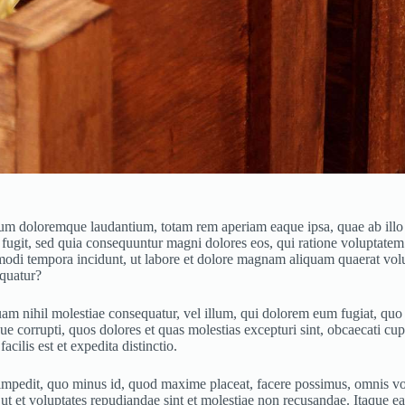
ium doloremque laudantium, totam rem aperiam eaque ipsa, quae ab illo in
 fugit, sed quia consequuntur magni dolores eos, qui ratione voluptate
us modi tempora incidunt, ut labore et dolore magnam aliquam quaerat v
equatur?
uam nihil molestiae consequatur, vel illum, qui dolorem eum fugiat, quo 
e corrupti, quos dolores et quas molestias excepturi sint, obcaecati cupi
ilis est et expedita distinctio.
l impedit, quo minus id, quod maxime placeat, facere possimus, omnis 
 ut et voluptates repudiandae sint et molestiae non recusandae. Itaque ea