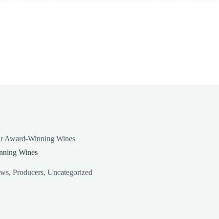
ur Award-Winning Wines
nning Wines
ews
,
Producers
,
Uncategorized